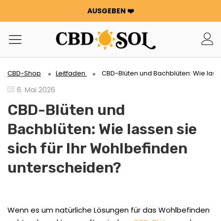
AUSGEBEN ❤️
WATERMELON CBD AB 0,30 €/g 🍉!
DOPPELTE BESTELLUNGEN ✨
100 G BLUMEN ODER HARZ GRATIS PRO 100 €, DIE SIE
AUSGEBEN ❤️
WATERMELON CBD AB 0,30 €/g 🍉!
CBD-Shop
Leitfaden
CBD-Blüten und Bachblüten: Wie lasse
DOPPELTE BESTELLUNGEN ✨
6. Mai 2026
100 G BLUMEN ODER HARZ GRATIS PRO 100 €, DIE SIE
AUSGEBEN ❤️
CBD-Blüten und
Bachblüten: Wie lassen sie
sich für Ihr Wohlbefinden
unterscheiden?
Wenn es um natürliche Lösungen für das Wohlbefinden