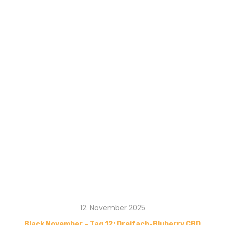
12. November 2025
Black November – Tag 12: Dreifach-Bluberry CBD