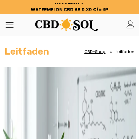
WATERMELON CBD AB 0,30 €/g 🍉!
DOPPELTE BESTELLUNGEN ✨
100 G BLUMEN ODER HARZ GRATIS PRO 100 €, DIE SIE
AUSGEBEN ❤️
WATERMELON CBD AB 0,30 €/g 🍉!
DOPPELTE BESTELLUNGEN ✨
Leitfaden
100 G BLUMEN ODER HARZ GRATIS PRO 100 €, DIE SIE
CBD-Shop
Leitfaden
AUSGEBEN ❤️