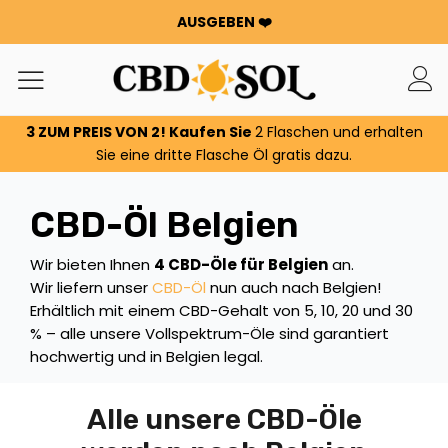
AUSGEBEN ❤️
WATERMELON CBD AB 0,30 €/g 🍉!
DOPPELTE BESTELLUNGEN ✨
100 G BLUMEN ODER HARZ GRATIS PRO 100 €, DIE SIE
AUSGEBEN ❤️
3 ZUM PREIS VON 2! Kaufen Sie
2 Flaschen und erhalten
WATERMELON CBD AB 0,30 €/g 🍉!
Sie eine dritte Flasche Öl gratis dazu.
DOPPELTE BESTELLUNGEN ✨
100 G BLUMEN ODER HARZ GRATIS PRO 100 €, DIE SIE
CBD-Öl Belgien
AUSGEBEN ❤️
Wir bieten Ihnen
4 CBD-Öle für Belgien
an.
Wir liefern unser
CBD-Öl
nun auch nach Belgien!
Erhältlich mit einem CBD-Gehalt von 5, 10, 20 und 30
% – alle unsere Vollspektrum-Öle sind garantiert
hochwertig und in Belgien legal.
Alle unsere CBD-Öle