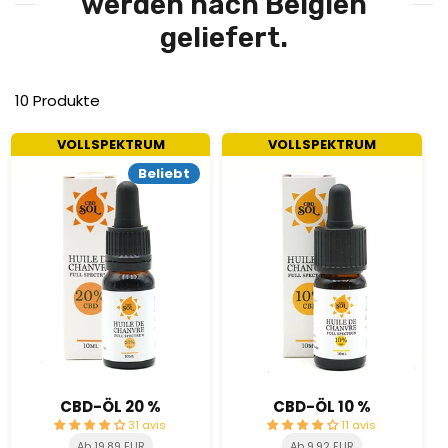
werden nach Belgien
geliefert.
10 Produkte
VOLLSPEKTRUM
VOLLSPEKTRUM
Beliebt
CBD-ÖL 20 %
CBD-ÖL 10 %
31 avis
11 avis
Ab 19,89 EUR
Ab 9,92 EUR