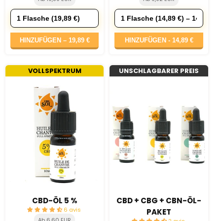
HINZUFÜGEN –
19,89 €
HINZUFÜGEN -
14,89 €
VOLLSPEKTRUM
UNSCHLAGBARER PREIS
CBD-ÖL 5 %
CBD + CBG + CBN-ÖL-
6 avis
PAKET
Ab 6,60 EUR
2 avis