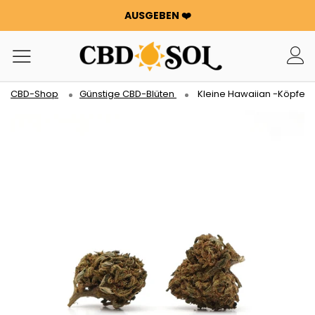
AUSGEBEN ❤️
WATERMELON CBD AB 0,30 €/g 🍉!
DOPPELTE BESTELLUNGEN ✨
100 G BLUMEN ODER HARZ GRATIS PRO 100 €, DIE SIE
AUSGEBEN ❤️
CBD-Shop
Günstige CBD-Blüten
Kleine Hawaiian -Köpfe
WATERMELON CBD AB 0,30 €/g 🍉!
DOPPELTE BESTELLUNGEN ✨
100 G BLUMEN ODER HARZ GRATIS PRO 100 €, DIE SIE
AUSGEBEN ❤️