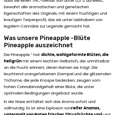
dass sie einen THC-Gehalt von unter 0,3 % aufweist,
bewahrt alle aromatischen und genetischen
Eigenschaften des Originals, mit einem fruchtigen und
krautigen Terpenprofil, das sie unter Liebhabern von
legalem Cannabis zur Legende gemacht hat.
Was unsere Pineapple -Blüte
Pineapple auszeichnet
Die Pineapple “ hat
dichte, wohlgeformte Blüten, die
hellgrün
mit einem leichten Gelbstich, der unmittelbar
an die Frucht erinnert, deren Namen sie trägt. Die
leuchtend orangefarbenen Stempel und die glitzernden
Trichome, die jede Knospe bedecken, zeugen vom
hohen Cannabinoidgehalt einer Blüte, die unter
optimalen Bedingungen angebaut wurde.
In der Nase entfaltet sich das Aroma sofort und
vollmundig. Es ist eine Explosion von
reifer Ananas,
untermalt von Noten frischer Zitrusfrüchte
und
und