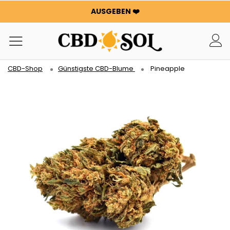
AUSGEBEN ❤️
WATERMELON CBD AB 0,30 €/g 🍉!
DOPPELTE BESTELLUNGEN ✨
100 G BLUMEN ODER HARZ GRATIS PRO 100 €, DIE SIE
AUSGEBEN ❤️
CBD-Shop
Günstigste CBD-Blume
Pineapple
WATERMELON CBD AB 0,30 €/g 🍉!
DOPPELTE BESTELLUNGEN ✨
100 G BLUMEN ODER HARZ GRATIS PRO 100 €, DIE SIE
AUSGEBEN ❤️